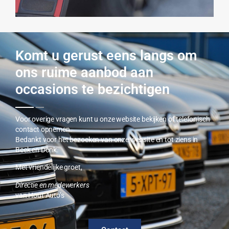
Komt u gerust eens langs om
ons ruime aanbod aan
occasions te bezichtigen
Voor overige vragen kunt u onze website bekijken of telefonisch
contact opnemen.
Bedankt voor het bezoeken van onze website en tot ziens in
Beek en Donk.
Met vriendelijke groet,
Directie en medewerkers
van Hout Auto’s