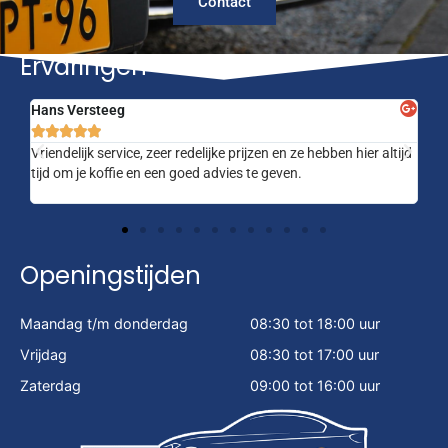
Contact
Ervaringen
Hans Versteeg
Ch






erg
Vriendelijk service, zeer redelijke prijzen en ze hebben hier altijd
Ve
tijd om je koffie en een goed advies te geven.
Fij
Openingstijden
Maandag t/m donderdag
08:30 tot 18:00 uur
Vrijdag
08:30 tot 17:00 uur
Zaterdag
09:00 tot 16:00 uur